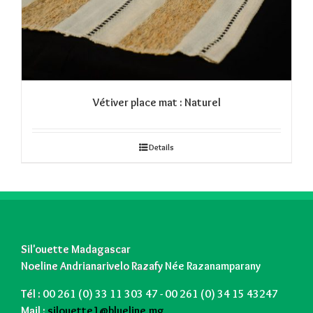
Vétiver place mat : Naturel
Details
Sil'ouette Madagascar
Noeline Andrianarivelo Razafy
Née Razanamparany
Tél :
00 261 (0) 33 11 303 47 - 00 261 (0) 34 15 43247
Mail :
silouette1@blueline.mg